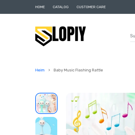
UM INHALT
HOME
CATALOG
CUSTOMER CARE
Heim
Baby Music Flashing Rattle