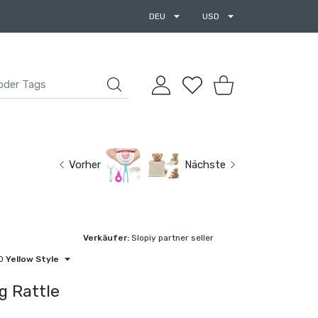
DEU
USD
BENUTZERKONTO
Wunschzettel
Einkaufswagen
Vorher
Nächste
Verkäufer:
Slopiy partner seller
O
Yellow Style
g Rattle