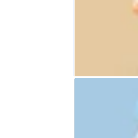
Pink
-
Viele auf Lager
$20.70