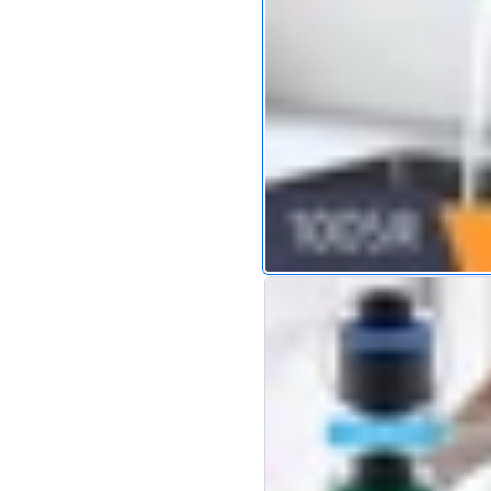
1068-Brush Nickel
-
Viele auf
$57.00
1116-Black
-
Viele auf Lager
$57.00
1116-Brush Nickel
-
Viele auf 
$57.00
1067-Black
-
Viele auf Lager
$65.00
1067-Brush Nickel
-
Viele auf
$65.00