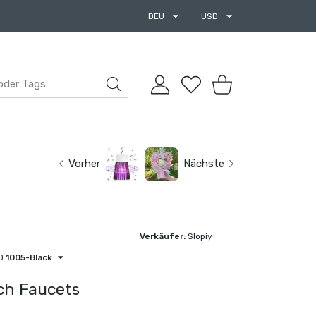
DEU
USD
BENUTZERKONTO
Wunschzettel
Einkaufswagen
Vorher
Nächste
Verkäufer:
Slopiy
O
1005-Black
ch Faucets