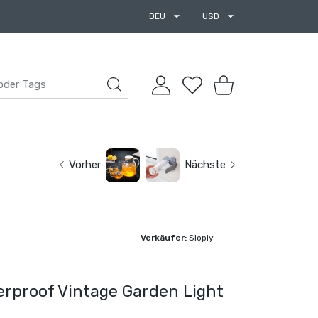
DEU
USD
BENUTZERKONTO
Wunschzettel
Einkaufswagen
Vorher
Nächste
Verkäufer:
Slopiy
erproof Vintage Garden Light