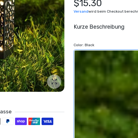
$15.30
Versand
wird beim Checkout berech
Kurze Beschreibung
Color:
Black
Foto vergrößern
Kasse
smethoden