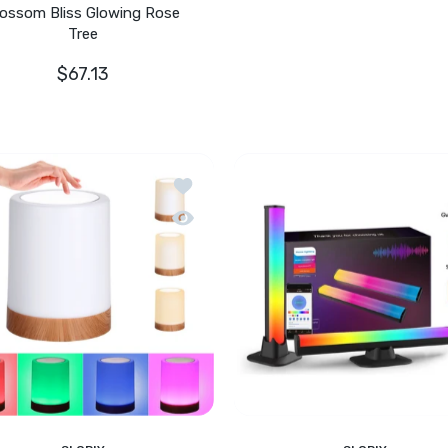
lossom Bliss Glowing Rose
Tree
$67.13
PRODUKT ANZEIGEN
e hinzufügen Smart Switch Button Pusher
Zur Wunschliste hinzufügen Touching C
 Smart Switch Button Pusher
Schnellansicht Touching Control Bedsid
PRODUKT ANZEIGEN