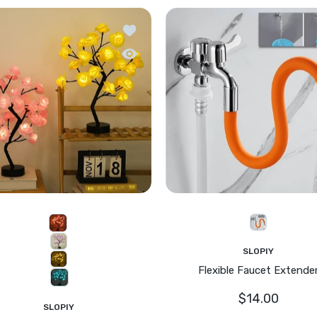
 hinzufügen Detachable Kitchen Bottle Brush
Zur Wunschliste hinzufügen Blossom Bl
Detachable Kitchen Bottle Brush
Schnellansicht Blossom Bliss Glowing R
SLOPIY
Flexible Faucet Extende
$14.00
SLOPIY